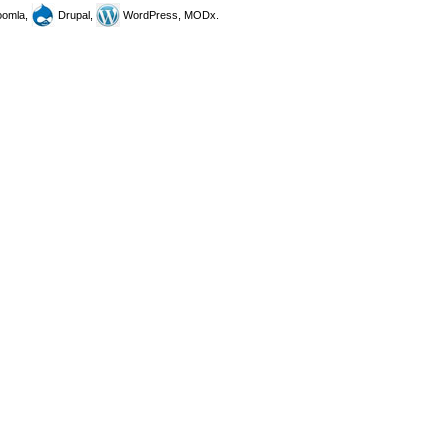
omla,
Drupal,
WordPress, MODx.