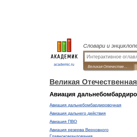
Словари и энциклоп
academic.ru
Великая Отечественная война 1941-1945: энциклопедия
Великая Отечественная
Авиация дальнебомбардиров
Авиация дальнебомбардировочная
Авиация дальнего действия
Авиация ПВО
Авиация резерва Верховного
Главнокомандования